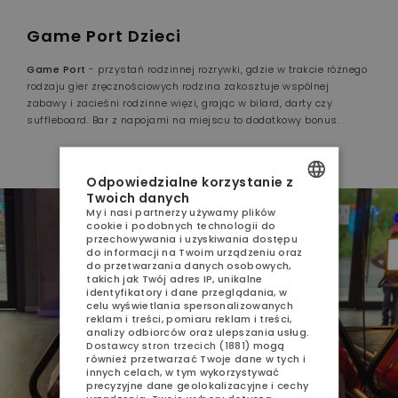
Game Port Dzieci
Game Port
- przystań rodzinnej rozrywki, gdzie w trakcie różnego
rodzaju gier zręcznościowych rodzina zakosztuje wspólnej
zabawy i zacieśni rodzinne więzi, grając w bilard, darty czy
suffleboard. Bar z napojami na miejscu to dodatkowy bonus.
Odpowiedzialne korzystanie z
Twoich danych
My i nasi partnerzy używamy plików
POLISH
cookie i podobnych technologii do
przechowywania i uzyskiwania dostępu
ENGLISH
do informacji na Twoim urządzeniu oraz
do przetwarzania danych osobowych,
GERMAN
takich jak Twój adres IP, unikalne
identyfikatory i dane przeglądania, w
celu wyświetlania spersonalizowanych
CZECH
reklam i treści, pomiaru reklam i treści,
analizy odbiorców oraz ulepszania usług.
Dostawcy stron trzecich (1881)
mogą
również przetwarzać Twoje dane w tych i
innych celach, w tym wykorzystywać
precyzyjne dane geolokalizacyjne i cechy