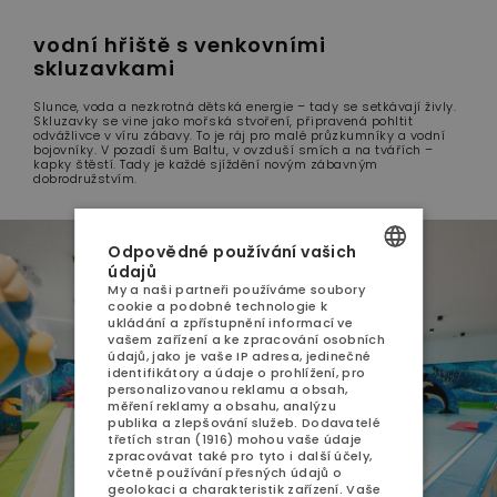
vodní hřiště s venkovními
skluzavkami
Slunce, voda a nezkrotná dětská energie – tady se setkávají živly.
Skluzavky se vine jako mořská stvoření, připravená pohltit
odvážlivce v víru zábavy. To je ráj pro malé průzkumníky a vodní
bojovníky. V pozadí šum Baltu, v ovzduší smích a na tvářích –
kapky štěstí. Tady je každé sjíždění novým zábavným
dobrodružstvím.
Odpovědné používání vašich
údajů
My a naši partneři používáme soubory
POLISH
cookie a podobné technologie k
ukládání a zpřístupnění informací ve
ENGLISH
vašem zařízení a ke zpracování osobních
údajů, jako je vaše IP adresa, jedinečné
GERMAN
identifikátory a údaje o prohlížení, pro
personalizovanou reklamu a obsah,
měření reklamy a obsahu, analýzu
CZECH
publika a zlepšování služeb.
Dodavatelé
třetích stran (1916)
mohou vaše údaje
zpracovávat také pro tyto i další účely,
včetně používání přesných údajů o
geolokaci a charakteristik zařízení. Vaše