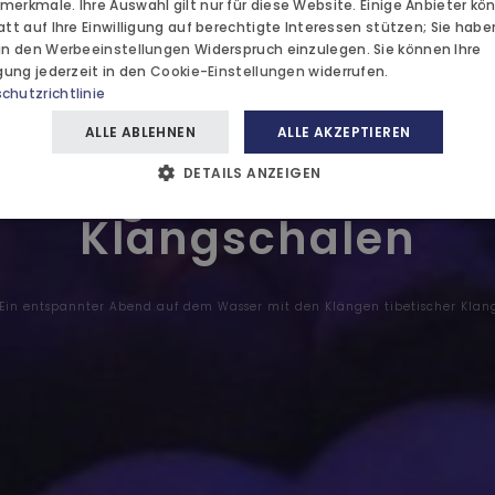
ARK
merkmale. Ihre Auswahl gilt nur für diese Website. Einige Anbieter kö
HOCHZEITEN
att auf Ihre Einwilligung auf berechtigte Interessen stützen; Sie hab
 in den
Werbeeinstellungen
Widerspruch einzulegen. Sie können Ihre
igung jederzeit in den
Cookie-Einstellungen
widerrufen.
AYURVEDA
 entspannter Abend
chutzrichtlinie
KTIONEN
dem Wasser mit de
ALLE ABLEHNEN
ALLE AKZEPTIEREN
BLOG
Klängen tibetischer
DETAILS ANZEIGEN
E
Klangschalen
KT
Ein entspannter Abend auf dem Wasser mit den Klängen tibetischer Klan