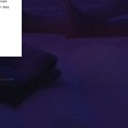
nnen
 UND FEIERN
en das
 auf
n
gschalen