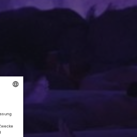
UND AKTIONEN
POLISH
ENGLISH
essung
GERMAN
 Zwecke
CZECH
d