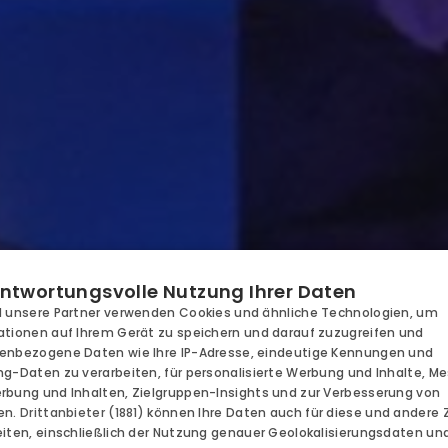
RESORT
ntwortungsvolle Nutzung Ihrer Daten
ANGEBOTE 
d unsere Partner verwenden Cookies und ähnliche Technologien, um
KUNFT
ationen auf Ihrem Gerät zu speichern und darauf zuzugreifen und
KINDER
enbezogene Daten wie Ihre IP-Adresse, eindeutige Kennungen und
ng-Daten zu verarbeiten, für personalisierte Werbung und Inhalte, M
ONOMIE
rbung und Inhalten, Zielgruppen-Insights und zur Verbesserung von
BUSINESS
en.
Drittanbieter (1881)
können Ihre Daten auch für diese und andere
eiten, einschließlich der Nutzung genauer Geolokalisierungsdaten un