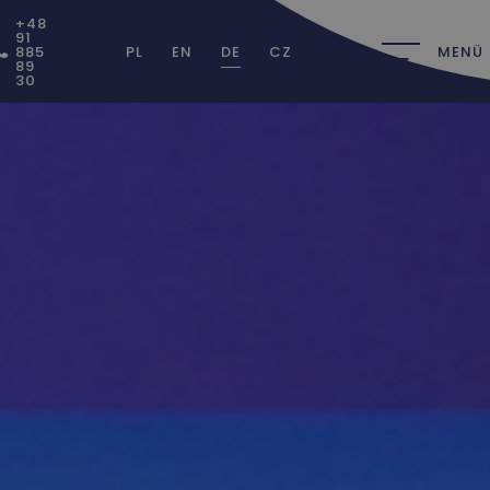
+48
91
885
PL
EN
DE
CZ
MENÜ
89
30