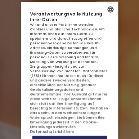
AQUA RESORT
Verantwortungsvolle Nutzung
UNTERKUNFT
Ihrer Daten
Wir und unsere Partner verwenden
POLISH
GASTRONOMIE
Cookies und ähnliche Technologien, um
Informationen auf Ihrem Gerät zu
ENGLISH
speichern und darauf zuzugreifen und
AQUAPARK
personenbezogene Daten wie Ihre IP-
GERMAN
Adresse, eindeutige Kennungen und
SPA
Browsing-Daten zu verarbeiten, für
personalisierte Werbung und Inhalte,
CZECH
Messung von Werbung und Inhalten,
ATTRAKTIONEN
Zielgruppen-Insights und zur
Verbesserung von Diensten.
Drittanbieter
(1881)
können Ihre Daten auch für diese
GALERIE
und andere Zwecke verarbeiten,
einschließlich der Nutzung genauer
KONTAKT
Geolokalisierungsdaten und
Gerätemerkmale. Ihre Auswahl gilt nur für
diese Website. Einige Anbieter können
sich statt auf Ihre Einwilligung auf
berechtigte Interessen stützen; Sie haben
das Recht, in den
Werbeeinstellungen
Widerspruch einzulegen. Sie können Ihre
Einwilligung jederzeit in den
Cookie-
Einstellungen
ANGEBOTE UND AKTIONEN
widerrufen.
Frühlings-Detox –
Datenschutzrichtlinie