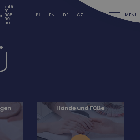
+48
91
885
PL
EN
DE
CZ
MENÜ
89
30
Ü
ngen
Hände und Füße