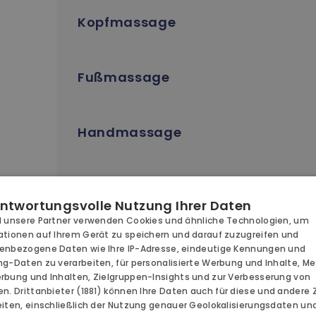
Kopfmassage
Fußmassage
Handmassage
RESORT
Kindermassage
ntwortungsvolle Nutzung Ihrer Daten
ANGEBOTE 
d unsere Partner verwenden Cookies und ähnliche Technologien, um
KUNFT
ationen auf Ihrem Gerät zu speichern und darauf zuzugreifen und
KINDER
enbezogene Daten wie Ihre IP-Adresse, eindeutige Kennungen und
ng-Daten zu verarbeiten, für personalisierte Werbung und Inhalte, M
ONOMIE
rbung und Inhalten, Zielgruppen-Insights und zur Verbesserung von
BUSINESS
en.
Drittanbieter (1881)
können Ihre Daten auch für diese und andere
HA HERO
eiten, einschließlich der Nutzung genauer Geolokalisierungsdaten un
Intensive Feuchtigkeitsversorgung