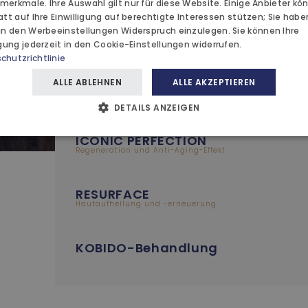
ARK
merkmale. Ihre Auswahl gilt nur für diese Website. Einige Anbieter kö
HOCHZEITEN
att auf Ihre Einwilligung auf berechtigte Interessen stützen; Sie hab
 in den
Werbeeinstellungen
SENSITIVE
Widerspruch einzulegen. Sie können Ihre
LUNGEN
Stärkung empfindlicher Haut
igung jederzeit in den
Cookie-Einstellungen
widerrufen.
AYURVEDA
chutzrichtlinie
KTIONEN
ALLE ABLEHNEN
ALLE AKZEPTIEREN
CELL DETOXIUM
BLOG
Zelluläre Entgiftung
DETAILS ANZEIGEN
E
ICONIC PERFECTION
Regeneration und Anti-Aging-Effekt
KT
RESURFACE
Hautaufhellung und -erneuerung
KOBIDO-Behandlung