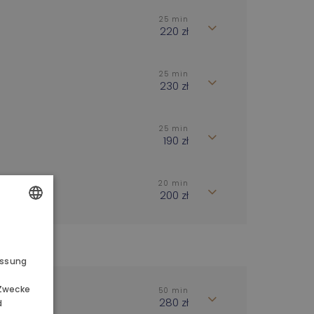
25 min
220 zł
25 min
230 zł
25 min
190 zł
20 min
200 zł
UND AKTIONEN
POLISH
ENGLISH
essung
GERMAN
 Zwecke
50 min
CZECH
280 zł
d