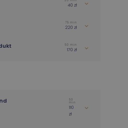
20 min
40 zł
75 min
220 zł
odukt
50 min
170 zł
und
50
min
110
zł