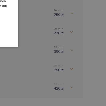
nnen
 UND FEIERN
en das
50 min
250 zł
50 min
280 zł
75 min
390 zł
50 min
290 zł
75 min
420 zł