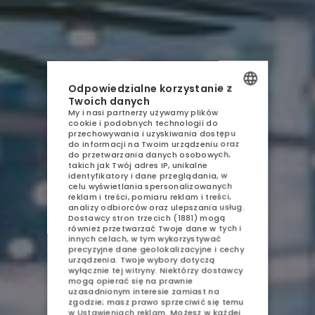
AQUA RESORT
NOCLEGI
Odpowiedzialne korzystanie z
Twoich danych
GASTRONOMIA
My i nasi partnerzy używamy plików
POLISH
cookie i podobnych technologii do
AQUAPARK
przechowywania i uzyskiwania dostępu
ENGLISH
do informacji na Twoim urządzeniu oraz
do przetwarzania danych osobowych,
SPA
GERMAN
takich jak Twój adres IP, unikalne
identyfikatory i dane przeglądania, w
ATRAKCJE
celu wyświetlania spersonalizowanych
CZECH
reklam i treści, pomiaru reklam i treści,
analizy odbiorców oraz ulepszania usług.
GALERIA
Dostawcy stron trzecich (1881)
mogą
również przetwarzać Twoje dane w tych i
innych celach, w tym wykorzystywać
KONTAKT
precyzyjne dane geolokalizacyjne i cechy
urządzenia. Twoje wybory dotyczą
wyłącznie tej witryny. Niektórzy dostawcy
mogą opierać się na prawnie
uzasadnionym interesie zamiast na
zgodzie; masz prawo sprzeciwić się temu
w
Ustawieniach reklam
. Możesz w każdej
SPRZEDAŻ APARTAMENTÓW