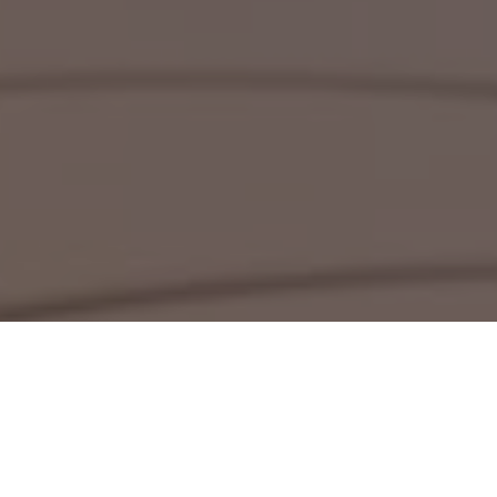
RESORT W
VOUCHERY
PIGUŁCE
ZADZWOŃ
DOJAZD
PAKIETY
RESORT INFO