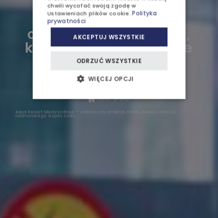
Aqua Resort
chwili wycofać swoją zgodę w
Polityka
Ustawieniach plików cookie
.
Międzyzdroje –
prywatności
OFERTY I PROMOCJE
całoroczna atrakcja,
AKCEPTUJ WSZYSTKIE
która zmienia oblicze
DZIECI
nadmorskiego
ODRZUĆ WSZYSTKIE
BIZNES
wypoczynku
WIĘCEJ OPCJI
WESELA I PRZYJĘCIA
Home
Blog
AJURWEDA
Aqua Resort Międzyzdroje – całoroczna atrakcja, która zmienia oblicze
nadmorskiego wypoczynku
BLOG / WYDARZENIA