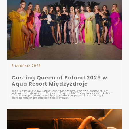
6 SIERPNIA 2026
Casting Queen of Poland 2026 w
Aqua Resort Międzyzdroje
Już 9 sierpnia 2026 roku Aqua Resort Międzyzdroje będzie gospodarzem
jednego z castingów do „Queen of Poland 2026”. To wydarzenie dla kobiet,
które chcą spróbować swoich sił w modelingu, pracy przed kamerą i
profesjonalnych produkcjach telewizyjnych.