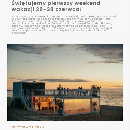
Świętujemy pierwszy weekend
wakacji 26-28 czerwca!
Pierwszy weekend wakacji to moment, na który dzieci czekają przez cały rok.
W 2026 roku warto rozpocząć letnią przygodę w wyjątkowy sposób – nad
Bałtykiem, w sercu Międzyzdrojów, podczas trzydniowego Bajkowego
Festiwalu Rodzinnego w Aqua Resort. Czeka Was weekend pełen kolorów,
zabawy, rodzinnych atrakcji i niezapomnianych wspomnień, a do tego
specjalna promocja pobytowa: 15% rabatu na pobyty w lipcu i sierpniu (jeśli
zarezerwujemy sobie pobyt wakacyjny bukując wybrany termin do końca
czerwca).
19 CZERWCA 2026