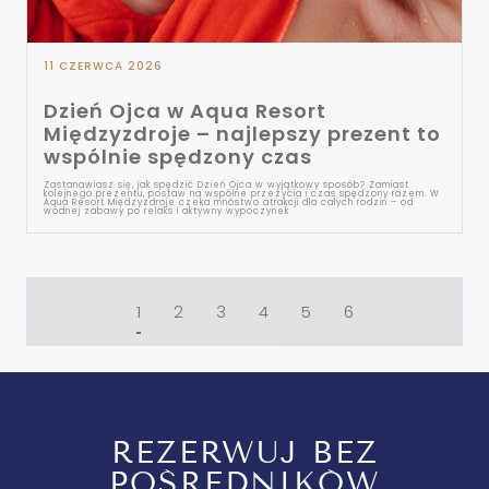
11 CZERWCA 2026
Dzień Ojca w Aqua Resort
Międzyzdroje – najlepszy prezent to
wspólnie spędzony czas
Zastanawiasz się, jak spędzić Dzień Ojca w wyjątkowy sposób? Zamiast
kolejnego prezentu, postaw na wspólne przeżycia i czas spędzony razem. W
Aqua Resort Międzyzdroje czeka mnóstwo atrakcji dla całych rodzin – od
wodnej zabawy po relaks i aktywny wypoczynek
1
2
3
4
5
6
REZERWUJ BEZ
POŚREDNIKÓW