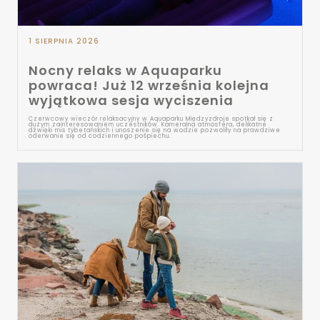
1 SIERPNIA 2026
Nocny relaks w Aquaparku
powraca! Już 12 września kolejna
wyjątkowa sesja wyciszenia
Czerwcowy wieczór relaksacyjny w Aquaparku Międzyzdroje spotkał się z
dużym zainteresowaniem uczestników. Kameralna atmosfera, delikatne
dźwięki mis tybetańskich i unoszenie się na wodzie pozwoliły na prawdziwe
oderwanie się od codziennego pośpiechu.