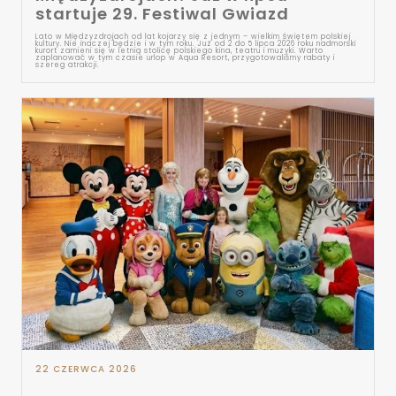
startuje 29. Festiwal Gwiazd
Lato w Międzyzdrojach od lat kojarzy się z jednym – wielkim świętem polskiej
kultury. Nie inaczej będzie i w tym roku. Już od 2 do 5 lipca 2026 roku nadmorski
kurort zamieni się w letnią stolicę polskiego kina, teatru i muzyki. Warto
zaplanować w tym czasie urlop w Aqua Resort, przygotowaliśmy rabaty i
szereg atrakcji.
22 CZERWCA 2026