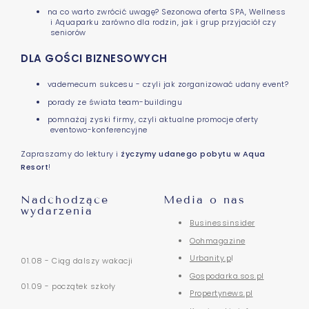
na co warto zwrócić uwagę? Sezonowa oferta SPA, Wellness
i Aquaparku zarówno dla rodzin, jak i grup przyjaciół czy
seniorów
DLA GOŚCI BIZNESOWYCH
vademecum sukcesu - czyli jak zorganizować udany event?
porady ze świata team-buildingu
pomnażaj zyski firmy, czyli aktualne promocje oferty
eventowo-konferencyjne
Zapraszamy do lektury i
życzymy udanego pobytu w Aqua
Resort
!
Nadchodzące
Media o nas
wydarzenia
Businessinsider
Oohmagazine
Urbanity.p
l
01.08 - Ciąg dalszy wakacji
Gospodarka.sos.pl
01.09 - początek szkoły
Propertynews.pl