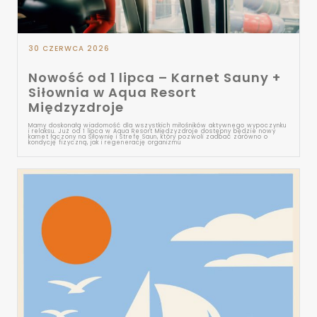
30 CZERWCA 2026
Nowość od 1 lipca – Karnet Sauny +
Siłownia w Aqua Resort
Międzyzdroje
Mamy doskonałą wiadomość dla wszystkich miłośników aktywnego wypoczynku
i relaksu. Już od 1 lipca w Aqua Resort Międzyzdroje dostępny będzie nowy
karnet łączony na Siłownię i Strefę Saun, który pozwoli zadbać zarówno o
kondycję fizyczną, jak i regenerację organizmu