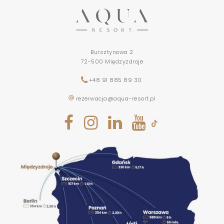
Bursztynowa 2
72-500 Międzyzdroje
+48 91 885 89 30
rezerwacja@aqua-resort.pl