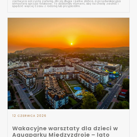
zachwyca soczystą zielenią, dni są długie i pełne słońca, a przedwakacyjna
atmosfera sprzyja relaksowi. To doskonały moment, aby na chwilę zwolnić i
spędzić więcej czasu z rodziną lub przyjaciółmi.
12 CZERWCA 2026
Wakacyjne warsztaty dla dzieci w
Aquaparku Międzyzdroje – lato