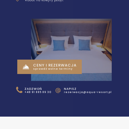
Rabat na kolejny pobyt
CENY I REZERWACJA
sprawdź wolne terminy
ZADZWOŃ
NAPISZ
+48 91 885 89 30
rezerwacja@aqua-resort.pl