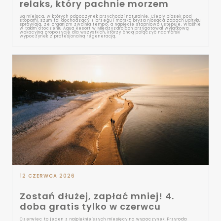
relaks, który pachnie morzem
Są miejsca, w których odpoczynek przychodzi naturalnie. Ciepły piasek pod
stopami, szum fal dochodzący z brzegu i morska bryza niosąca zapach Bałtyku
sprawiają, że organizm zwalnia tempo, a napięcie stopniowo ustępuje. Właśnie
w takim otoczeniu Aqua Resort w Międzyzdrojach przygotował wyjątkową
wakacyjną propozycję dla wszystkich, którzy chcą połączyć nadmorski
wypoczynek z profesjonalną regeneracją.
12 CZERWCA 2026
Zostań dłużej, zapłać mniej! 4.
doba gratis tylko w czerwcu
Czerwiec to jeden z najpiękniejszych miesięcy na wypoczynek. Przyroda