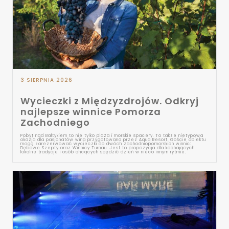
3 SIERPNIA 2026
Wycieczki z Międzyzdrojów. Odkryj
najlepsze winnice Pomorza
Zachodniego
Pobyt nad Bałtykiem to nie tylko plaża i morskie spacery. To także nietypowa
okazja dla pasjonatów wina przygotowana przez Aqua Resort. Goście obiektu
mogą zarezerwować wycieczki do dwóch zachodniopomorskich winnic:
Dębowe Szepty oraz Winnicy Turnau. Jest to propozycja dla kochających
lokalne tradycje i osób chcących spędzić dzień w nieco innym rytmie.