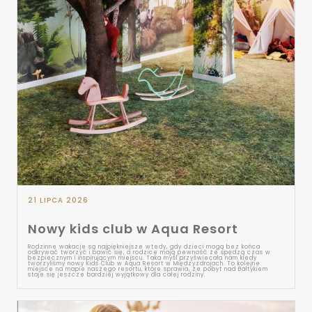
21 LIPCA 2026
Nowy kids club w Aqua Resort
Rodzinne wakacje są najpiękniejsze wtedy, gdy dzieci mogą bez końca
odkrywać tworzyć i bawić się, a rodzice mają pewność że spędzą czas w
bezpiecznym i inspirującym miejscu. Taka myśl przyświecała nam kiedy
tworzyliśmy nowy Kids Club w Aqua Resort w Międzyzdrojach. To kolejne
miejsce na mapie naszego resortu, które sprawia, że pobyt nad Bałtykiem
staje się jeszcze bardziej wyjątkowy dla całej rodziny.