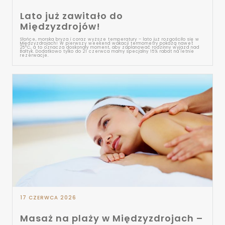
Lato już zawitało do
Międzyzdrojów!
Słońce, morska bryza i coraz wyższe temperatury – lato już rozgościło się w
Międzyzdrojach! W pierwszy weekend wakacji termometry pokażą nawet
25°C, a to oznacza doskonały moment, aby zaplanować rodzinny wyjazd nad
Bałtyk. Dodatkowo tylko do 21 czerwca mamy specjalny 15% rabat na letnie
rezerwacje.
17 CZERWCA 2026
Masaż na plaży w Międzyzdrojach –