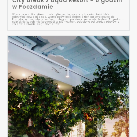
City break z Aqua Resort - 6 godzin
w Poczdamie
Wakacje nad Bałtykiem to nie tylko plaża, spacery i relaks. Jeśli lubisz
odkrywać nowe miejsca, warto poświęcić jeden dzień na wycieczkę do
Poczdamu – miasta pałaców, rozległych parków i niezwykłej historii. To jedna z
najpiękniejszych miejscowości w Niemczech, oddalona od Międzyzdrojów o
zaledwie kilkadziesiąt kilometrów.