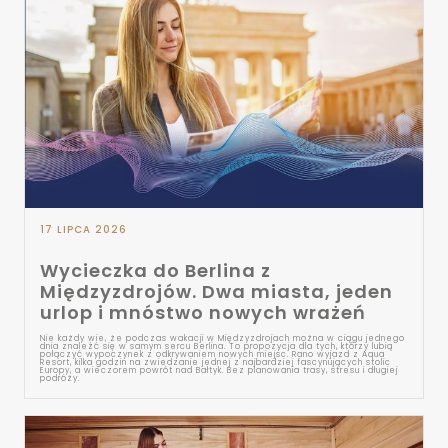
17 LIPCA 2026
Wycieczka do Berlina z
Międzyzdrojów. Dwa miasta, jeden
urlop i mnóstwo nowych wrażeń
Nie każdy wie, że podczas wakacji w Międzyzdrojach można w ciągu jednego
dnia znaleźć się w samym sercu Berlina. To propozycja dla tych, którzy lubią
połączyć wypoczynek z odkrywaniem nowych miejsc. Rano wyjazd z Aqua
Resort, kilka godzin na zwiedzanie jednej z najbardziej fascynujących stolic
Europy, a wieczorem powrót nad Bałtyk. Bez planowania trasy, stresu i długiej
podróży.