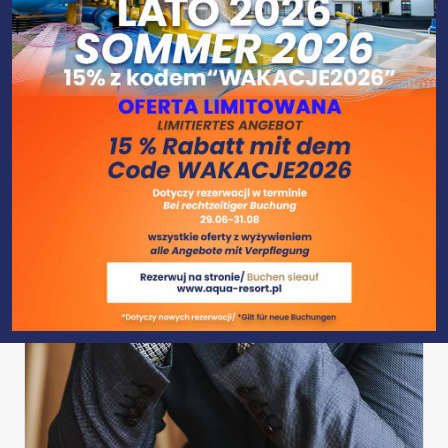
GALERIA
KONTAKT
SPRZEDAŻ APARTAMENTÓW
OFERTY I PROMOCJE
DZIECI
BIZNES
WESELA I PRZYJĘCIA
AJURWEDA
BLOG / WYDARZENIA