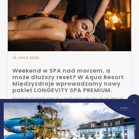
10 LIPCA 2026
Weekend w SPA nad morzem, a
AQUA RESORT
może dłuższy reset? W Aqua Resort
Międzyzdroje wprowadzamy nowy
NOCLEGI
pakiet LONGEVITY SPA PREMIUM.
GASTRONOMIA
Są wyjazdy, po których wraca się z niezliczonymi zdjęciami, ale też takie, po
których wraca się… po prostu wypoczętym. Ze spokojniejszym oddechem i
świadomością, że w końcu znaleźliśmy czas tylko dla siebie. To właśnie z
myślą o prawdziwym relaksie powstał pakiet LONGEVITY SPA PREMIUM — dla
AQUAPARK
tych, którzy chcą zwolnić tempo, zatroszczyć się o dobre samopoczucie i
połączyć pobyt nad Bałtykiem z profesjonalnymi rytuałami SPA.
SPA
ATRAKCJE