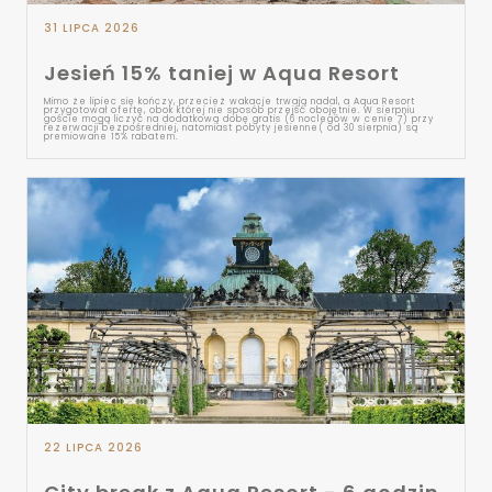
31 LIPCA 2026
Jesień 15% taniej w Aqua Resort
Mimo że lipiec się kończy, przecież wakacje trwają nadal, a Aqua Resort
przygotował ofertę, obok której nie sposób przejść obojętnie. W sierpniu
goście mogą liczyć na dodatkową dobę gratis (6 noclegów w cenie 7) przy
rezerwacji bezpośredniej, natomiast pobyty jesienne( od 30 sierpnia) są
premiowane 15% rabatem.
22 LIPCA 2026