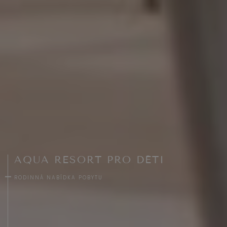
AQUA RESORT PRO DĚTI
RODINNÁ NABÍDKA POBYTU