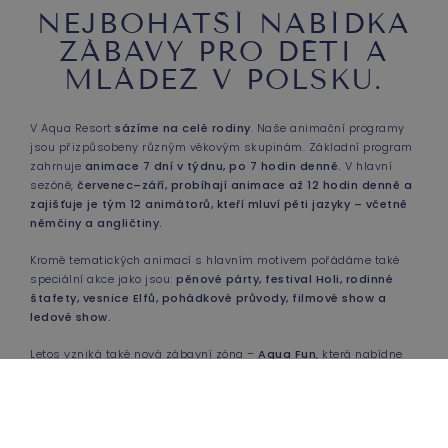
NEJBOHATŠÍ NABÍDKA
ZÁBAVY PRO DĚTI A
MLÁDEŽ V POLSKU.
V Aqua Resort
sázíme na celé rodiny
. Naše animační programy
jsou přizpůsobeny různým věkovým skupinám. Základní program
zahrnuje
animace 7 dní v týdnu, po 7 hodin denně.
V hlavní
sezóně,
červenec–září, probíhají animace až 12 hodin denně a
zajišťuje je tým 12 animátorů, kteří mluví pěti jazyky – včetně
němčiny a angličtiny.
Kromě tematických animací s hlavním motivem pořádáme také
speciální akce jako jsou:
pěnové párty, festival Holi, rodinné
štafety, vesnice Elfů, pohádkové průvody, filmové show a
ledové show.
RESORT VE
POUKÁZKY
ZKRATCE
Letos vzniká také nová zábavní zóna –
Aqua Fun
, která nabídne
vodní atrakce, multifunkční sportoviště, rekreační zónu a
dětské hřiště
. V blízké budoucnosti bude otevřena také „cyklo-
bruslařská“ zóna, kde si děti budou moci vyzkoušet jízdu na
překážkové dráze a naučit se dopravní značky i pravidla
ZAVOLEJTE
JAK SE K NÁM
INFORMACE O