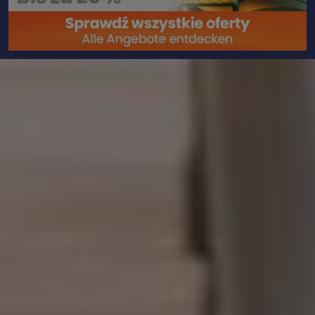
Ájurvéda
BLOG