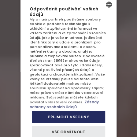
UBYTOVÁNÍ
Odpovědné používání vašich
GASTRONOMIE
údajů
My a naši partneři používáme soubory
POLISH
cookie a podobné technologie k
AQUAPARK
ukládání a zpřístupnění informací ve
ENGLISH
vašem zařízení a ke zpracování osobních
údajů, jako je vaše IP adresa, jedinečné
SPA
GERMAN
identifikátory a údaje o prohlížení, pro
personalizovanou reklamu a obsah,
ATRAKCE
měření reklamy a obsahu, analýzu
CZECH
publika a zlepšování služeb.
Dodavatelé
třetích stran (1916)
mohou vaše údaje
GALERIE
zpracovávat také pro tyto i další účely,
včetně používání přesných údajů o
geolokaci a charakteristik zařízení. Vaše
KONTAKT
volby se vztahují pouze na tento web.
Někteří dodavatelé mohou místo
souhlasu spoléhat na oprávněný zájem;
máte právo vznést námitku v
Nastavení
reklamy
. Svůj souhlas můžete kdykoli
Zásady
odvolat v
Nastavení cookies
.
ochrany osobních údajů
NABÍDKY A AKCE
PŘIJMOUT VŠECHNY
DĚTI
VŠE ODMÍTNOUT