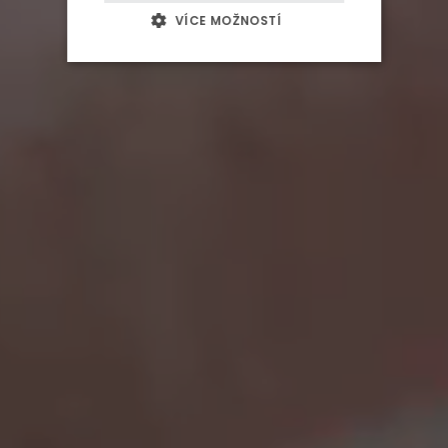
BUSINESS
VÍCE MOŽNOSTÍ
SVATBY A OSLAVY
Ájurvéda
BLOG