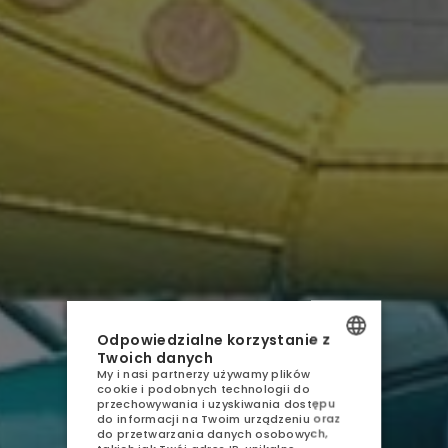
AQUA RESORT
NOCLEGI
Odpowiedzialne korzystanie z
Twoich danych
GASTRONOMIA
My i nasi partnerzy używamy plików
POLISH
cookie i podobnych technologii do
AQUAPARK
przechowywania i uzyskiwania dostępu
ENGLISH
do informacji na Twoim urządzeniu oraz
do przetwarzania danych osobowych,
SPA
GERMAN