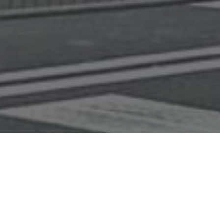
RESORT W
VOUCHERY
PIGUŁCE
ZADZWOŃ
DOJAZD
PAKIETY
RESORT INFO