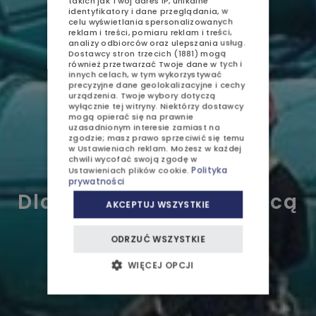
takich jak Twój adres IP, unikalne
identyfikatory i dane przeglądania, w
ATRAKCJE
celu wyświetlania spersonalizowanych
CZECH
reklam i treści, pomiaru reklam i treści,
analizy odbiorców oraz ulepszania usług.
GALERIA
Dostawcy stron trzecich (1881)
mogą
również przetwarzać Twoje dane w tych i
innych celach, w tym wykorzystywać
KONTAKT
precyzyjne dane geolokalizacyjne i cechy
urządzenia. Twoje wybory dotyczą
wyłącznie tej witryny. Niektórzy dostawcy
mogą opierać się na prawnie
uzasadnionym interesie zamiast na
zgodzie; masz prawo sprzeciwić się temu
w
Ustawieniach reklam
. Możesz w każdej
SPRZEDAŻ APARTAMENTÓW
chwili wycofać swoją zgodę w
Polityka
Ustawieniach plików cookie
.
prywatności
OFERTY I PROMOCJE
Dlaczego dzieci nie chcą
AKCEPTUJ WSZYSTKIE
od nas wyjeżdżać?
DZIECI
ODRZUĆ WSZYSTKIE
BIZNES
Home
Blog
WIĘCEJ OPCJI
Dlaczego dzieci nie chcą od nas wyjeżdżać?
WESELA I PRZYJĘCIA
AJURWEDA