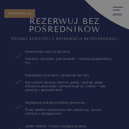
REZERWACJA
MENU
REZERWUJ BEZ
POŚREDNIKÓW
POZNAJ KORZYŚCI Z REZERWACJI BEZPOŚREDNIEJ
Gwarancja najniższej ceny
Powiesz, ile osób i jaki budżet — resztę podpowiemy
my.
Najwięcej zyskujesz, dzwoniąc do nas
Konsultant doradzi termin, pokój i pakiet, poda
aktualne promocje i zarezerwuje za Ciebie — bez
prowizji i pośredników
Najlepsze pokoje schodzą pierwsze.
Przez telefon wybierzesz ten właściwy, zanim
zniknie z dostępności
Jeden telefon i masz najlepszą cenę