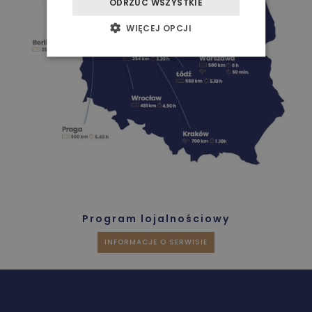
ODRZUĆ WSZYSTKIE
BIZNES
WIĘCEJ OPCJI
WESELA I PRZYJĘCIA
AJURWEDA
BLOG / WYDARZENIA
Program lojalnościowy
INFORMACJE O SERWISIE