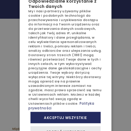
Odpowiedzialne korzystanie z
Twoich danych
GASTRONOMIA
My i nasi partnerzy używamy plików
POLISH
cookie i podobnych technologii do
AQUAPARK
przechowywania i uzyskiwania dostępu
ENGLISH
do informacji na Twoim urządzeniu oraz
do przetwarzania danych osobowych,
SPA
GERMAN
takich jak Twój adres IP, unikalne
identyfikatory i dane przeglądania, w
ATRAKCJE
celu wyświetlania spersonalizowanych
CZECH
reklam i treści, pomiaru reklam i treści,
analizy odbiorców oraz ulepszania usług.
GALERIA
Dostawcy stron trzecich (1881)
mogą
również przetwarzać Twoje dane w tych i
Bursztynowa 2
innych celach, w tym wykorzystywać
KONTAKT
72-500 Międzyzdroje
precyzyjne dane geolokalizacyjne i cechy
urządzenia. Twoje wybory dotyczą
wyłącznie tej witryny. Niektórzy dostawcy
+48 91 885 89 30
mogą opierać się na prawnie
uzasadnionym interesie zamiast na
rezerwacja@aqua-resort.pl
zgodzie; masz prawo sprzeciwić się temu
w
Ustawieniach reklam
. Możesz w każdej
SPRZEDAŻ APARTAMENTÓW
chwili wycofać swoją zgodę w
Polityka
Ustawieniach plików cookie
.
prywatności
OFERTY I PROMOCJE
AKCEPTUJ WSZYSTKIE
DZIECI