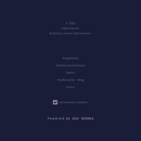
© 2026
Aqua Resort
Rodzinny resort nad morzem
Regulaminy
Polityka prywatnosci
Opinie
Wydarzenia - Blog
Praca
Ustawienia cookies
Powered by
ZUU
WORKS