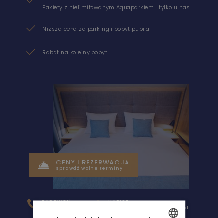
Pakiety z nielimitowanym Aquaparkiem- tylko u nas!
Niższa cena za parking i pobyt pupila
Rabat na kolejny pobyt
CENY I REZERWACJA
sprawdź wolne terminy
AQUA RESORT
ZADZWOŃ
NAPISZ
+48 91 885 89 30
rezerwacja@aqua-resort.pl
NOCLEGI