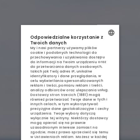
AQUA RESORT
NOCLEGI
Odpowiedzialne korzystanie z
Twoich danych
GASTRONOMIA
My i nasi partnerzy używamy plików
POLISH
cookie i podobnych technologii do
AQUAPARK
przechowywania i uzyskiwania dostępu
ENGLISH
do informacji na Twoim urządzeniu oraz
do przetwarzania danych osobowych,
SPA
GERMAN
takich jak Twój adres IP, unikalne
identyfikatory i dane przeglądania, w
ATRAKCJE
celu wyświetlania spersonalizowanych
CZECH
reklam i treści, pomiaru reklam i treści,
analizy odbiorców oraz ulepszania usług.
GALERIA
Dostawcy stron trzecich (1881)
mogą
również przetwarzać Twoje dane w tych i
innych celach, w tym wykorzystywać
KONTAKT
precyzyjne dane geolokalizacyjne i cechy
urządzenia. Twoje wybory dotyczą
wyłącznie tej witryny. Niektórzy dostawcy
mogą opierać się na prawnie
uzasadnionym interesie zamiast na
zgodzie; masz prawo sprzeciwić się temu
w
Ustawieniach reklam
. Możesz w każdej
SPRZEDAŻ APARTAMENTÓW