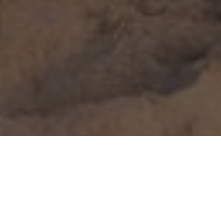
RESORT W
VOUCHERY
PIGUŁCE
ZADZWOŃ
DOJAZD
PAKIETY
RESORT INFO
A gdyby w tym roku zrobić