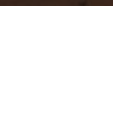
PIGUŁCE
ZADZWOŃ
DOJAZD
PAKIETY
RESORT INFO
Promocja – przy rezerwacji
minimum 3 noclegów
otrzymasz 4. dobę gratis
TYLKO W CZERWCU