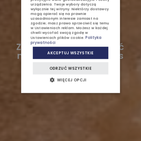
urządzenia. Twoje wybory dotyczą
wyłącznie tej witryny. Niektórzy dostawcy
mogą opierać się na prawnie
uzasadnionym interesie zamiast na
zgodzie; masz prawo sprzeciwić się temu
w
Ustawieniach reklam
. Możesz w każdej
SPRZEDAŻ APARTAMENTÓW
chwili wycofać swoją zgodę w
Polityka
Ustawieniach plików cookie
.
prywatności
Zostań dłużej, zapłać
OFERTY I PROMOCJE
mniej! 4. doba gratis
AKCEPTUJ WSZYSTKIE
DZIECI
tylko w czerwcu
ODRZUĆ WSZYSTKIE
BIZNES
WIĘCEJ OPCJI
Home
Blog
WESELA I PRZYJĘCIA
Zostań dłużej, zapłać mniej! 4. doba gratis tylko w czerwcu
AJURWEDA
BLOG / WYDARZENIA