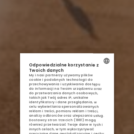
AQUA RESORT
NOCLEGI
Odpowiedzialne korzystanie z
Twoich danych
GASTRONOMIA
My i nasi partnerzy używamy plików
POLISH
cookie i podobnych technologii do
AQUAPARK
przechowywania i uzyskiwania dostępu
ENGLISH
do informacji na Twoim urządzeniu oraz
do przetwarzania danych osobowych,
SPA
GERMAN
takich jak Twój adres IP, unikalne
identyfikatory i dane przeglądania, w
ATRAKCJE
celu wyświetlania spersonalizowanych
CZECH
reklam i treści, pomiaru reklam i treści,
analizy odbiorców oraz ulepszania usług.
GALERIA
Dostawcy stron trzecich (1881)
mogą
również przetwarzać Twoje dane w tych i
innych celach, w tym wykorzystywać
KONTAKT
precyzyjne dane geolokalizacyjne i cechy