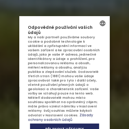
AQUA RESORT
UBYTOVÁNÍ
Odpovědné používání vašich
GASTRONOMIE
údajů
My a naši partneři používáme soubory
POLISH
cookie a podobné technologie k
AQUAPARK
ukládání a zpřístupnění informací ve
ENGLISH
vašem zařízení a ke zpracování osobních
údajů, jako je vaše IP adresa, jedinečné
SPA
GERMAN
identifikátory a údaje o prohlížení, pro
personalizovanou reklamu a obsah,
ATRAKCE
měření reklamy a obsahu, analýzu
CZECH
publika a zlepšování služeb.
Dodavatelé
třetích stran (1881)
mohou vaše údaje
GALERIE
zpracovávat také pro tyto i další účely,
včetně používání přesných údajů o
geolokaci a charakteristik zařízení. Vaše
KONTAKT
volby se vztahují pouze na tento web.
Někteří dodavatelé mohou místo
souhlasu spoléhat na oprávněný zájem;
máte právo vznést námitku v
Nastavení
reklamy
. Svůj souhlas můžete kdykoli
Zásady
odvolat v
Nastavení cookies
.
ochrany osobních údajů
Jaro ve Wolinském
NABÍDKY A AKCE