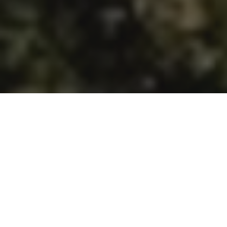
RESORT VE
POUKÁZKY
ZKRATCE
ZAVOLEJTE
JAK SE K NÁM
INFORMACE O
BALÍČKY
NÁM
DOSTANETE
RESORTU
Jarní probouzení přírody