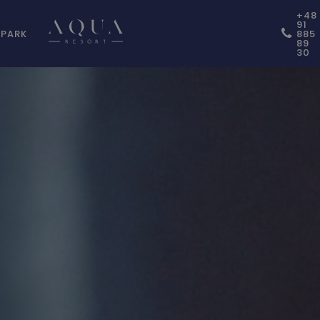
+48
91
PARK
885
89
30