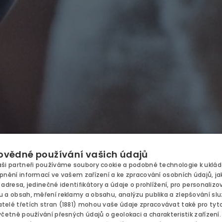
 RESORT
NABÍDKY
vědné používání vašich údajů
OVÁNÍ
aši partneři používáme soubory cookie a podobné technologie k uklád
DĚTI
pnění informací ve vašem zařízení a ke zpracování osobních údajů, ja
 adresa, jedinečné identifikátory a údaje o prohlížení, pro personaliz
TRONOMIE
u a obsah, měření reklamy a obsahu, analýzu publika a zlepšování slu
BUSINES
elé třetích stran (1881)
mohou vaše údaje zpracovávat také pro tyto 
včetně používání přesných údajů o geolokaci a charakteristik zařízení