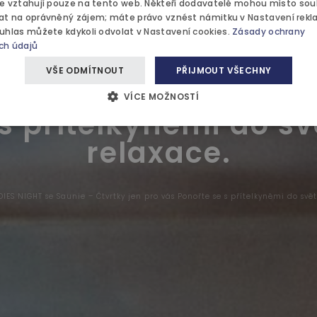
APARK
se vztahují pouze na tento web. Někteří dodavatelé mohou místo sou
SVATBY 
at na oprávněný zájem; máte právo vznést námitku v
Nastavení rek
ouhlas můžete kdykoli odvolat v
Nastavení cookies
.
Zásady ochrany
ch údajů
Ájurvéd
DIES NIGHT se Sauni
VŠE ODMÍTNOUT
PŘIJMOUT VŠECHNY
KCE
rtky jen pro vás Pon
BLOG
VÍCE MOŽNOSTÍ
 s přítelkyněmi do sv
RIE
relaxace.
TAKT
DIES NIGHT se Saunie – Čtvrtky jen pro vás Ponořte se s přítelkyněmi do svě