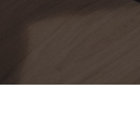
RESORT AUF
GUTSCHEINE
EINEN BLICK
RUFEN SIE AN
ANFAHRT
PAKETE
RESORT-INFORMATIONEN
Umfassendes Kursangebot