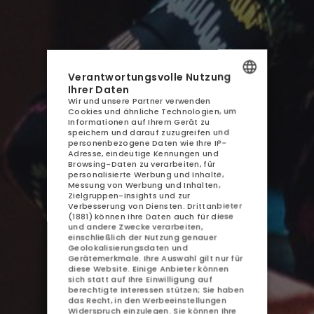
AQUA RESORT
Verantwortungsvolle Nutzung
UNTERKUNFT
Ihrer Daten
Wir und unsere Partner verwenden
POLISH
GASTRONOMIE
Cookies und ähnliche Technologien, um
Informationen auf Ihrem Gerät zu
ENGLISH
speichern und darauf zuzugreifen und
AQUAPARK
personenbezogene Daten wie Ihre IP-
GERMAN
Adresse, eindeutige Kennungen und
SPA
Browsing-Daten zu verarbeiten, für
personalisierte Werbung und Inhalte,
CZECH
Messung von Werbung und Inhalten,
ATTRAKTIONEN
Zielgruppen-Insights und zur
Verbesserung von Diensten.
Drittanbieter
(1881)
können Ihre Daten auch für diese
GALERIE
und andere Zwecke verarbeiten,
einschließlich der Nutzung genauer
KONTAKT
Geolokalisierungsdaten und
Gerätemerkmale. Ihre Auswahl gilt nur für
diese Website. Einige Anbieter können
sich statt auf Ihre Einwilligung auf
berechtigte Interessen stützen; Sie haben
das Recht, in den
Werbeeinstellungen
Widerspruch einzulegen. Sie können Ihre