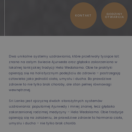
GODZINY
KONTAKT
OTWARCIA
Dwa unikalne systemy uzdrawiania, które przetrwały tysiące lat:
znana na całym świecie Ajurweda oraz głęboko zakorzeniona w
lokalnej lankijskiej tradycji Hela Wedakama. Obie te praktyki
opierają się na holistycznym podejściu do zdrowia – postrzegają
człowieka jako jedność ciała, umysłu i ducha. Bo prawdziwe
zdrowie to nie tylko brak choroby, ale stan pełnej równowagi
wewnętrznej.
Sri Lanka jest ojczyzną dwóch starożytnych systemów
uzdrawiania: popularnej Ajurwedy i mniej znanej, lecz głęboko
zakorzenionej rodzimej medycyny – Hela Wedakama. Obie tradycje
opierają się na założeniu, że prawdziwe zdrowie to harmonia ciała,
umysłu i ducha – nie tylko brak chorób.
RESORT W
VOUCHERY
PIGUŁCE