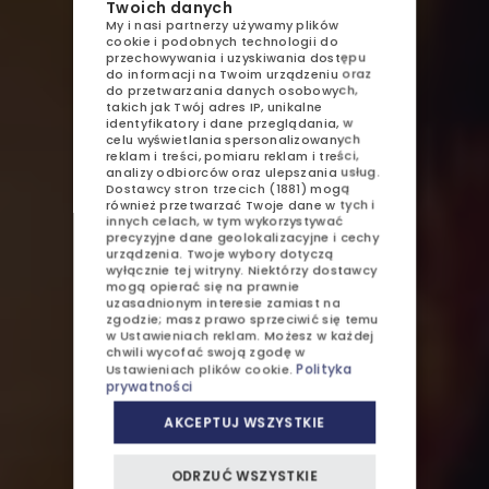
Twoich danych
GASTRONOMIA
My i nasi partnerzy używamy plików
POLISH
cookie i podobnych technologii do
AQUAPARK
przechowywania i uzyskiwania dostępu
ENGLISH
do informacji na Twoim urządzeniu oraz
do przetwarzania danych osobowych,
SPA
GERMAN
takich jak Twój adres IP, unikalne
identyfikatory i dane przeglądania, w
ATRAKCJE
celu wyświetlania spersonalizowanych
CZECH
reklam i treści, pomiaru reklam i treści,
analizy odbiorców oraz ulepszania usług.
GALERIA
Dostawcy stron trzecich (1881)
mogą
również przetwarzać Twoje dane w tych i
innych celach, w tym wykorzystywać
KONTAKT
precyzyjne dane geolokalizacyjne i cechy
urządzenia. Twoje wybory dotyczą
wyłącznie tej witryny. Niektórzy dostawcy
mogą opierać się na prawnie
uzasadnionym interesie zamiast na
zgodzie; masz prawo sprzeciwić się temu
w
Ustawieniach reklam
. Możesz w każdej
SPRZEDAŻ APARTAMENTÓW
chwili wycofać swoją zgodę w
Polityka
Ustawieniach plików cookie
.
prywatności
OFERTY I PROMOCJE
AKCEPTUJ WSZYSTKIE
DZIECI
ODRZUĆ WSZYSTKIE