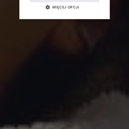
BIZNES
WIĘCEJ OPCJI
WESELA I PRZYJĘCIA
AJURWEDA
BLOG / WYDARZENIA